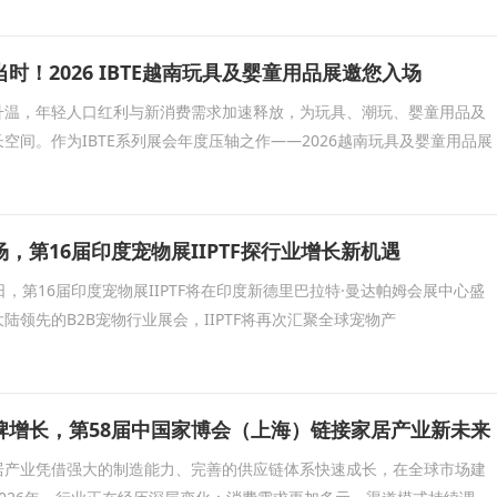
时！2026 IBTE越南玩具及婴童用品展邀您入场
升温，年轻人口红利与新消费需求加速释放，为玩具、潮玩、婴童用品及
空间。作为IBTE系列展会年度压轴之作——2026越南玩具及婴童用品展
，第16届印度宠物展IIPTF探行业增长新机遇
30日，第16届印度宠物展IIPTF将在印度新德里巴拉特·曼达帕姆会展中心盛
陆领先的B2B宠物行业展会，IIPTF将再次汇聚全球宠物产
牌增长，第58届中国家博会（上海）链接家居产业新未来
居产业凭借强大的制造能力、完善的供应链体系快速成长，在全球市场建