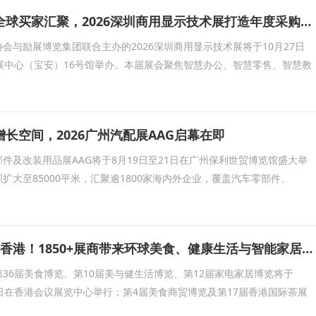
头部企业云集、全球买家汇聚，2026深圳商用显示技术展打造年度采购现场
会与励展博览集团联合主办的2026深圳商用显示技术展将于10月27日
展中心（宝安）16号馆举办。本届展会聚焦智慧办公、智慧零售、智慧教
长空间，2026广州汽配展AAG启幕在即
件及改装用品展AAG将于8月19日至21日在广州保利世贸博览馆盛大举
积扩大至85000平米，汇聚逾1800家海内外企业，覆盖汽车零部件、
五大展会8月齐聚香港！1850+展商带来环球美食、健康生活与智能家居盛宴
36届美食博览、第10届美与健生活博览、第12届家电家居博览将于
至17日在香港会议展览中心举行；第4届美食商贸博览及第17届香港国际茶展