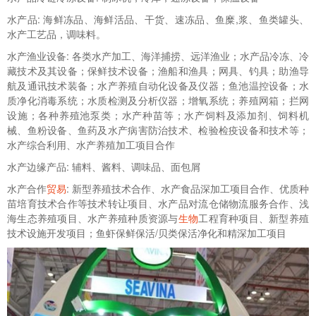
水产品: 海鲜冻品、海鲜活品、干货、速冻品、鱼糜,浆、鱼类罐头、
水产工艺品，调味料。
水产渔业设备: 各类水产加工、海洋捕捞、远洋渔业；水产品冷冻、冷
藏技术及其设备；保鲜技术设备；渔船和渔具；网具、钓具；助渔导
航及通讯技术装备；水产养殖自动化设备及仪器；鱼池温控设备；水
质净化消毒系统；水质检测及分析仪器；增氧系统；养殖网箱；拦网
设施；各种养殖池泵类；水产种苗等；水产饲料及添加剂、饲料机
械、鱼粉设备、鱼药及水产病害防治技术、检验检疫设备和技术等；
水产综合利用、水产养殖加工项目合作
水产边缘产品: 辅料、酱料、调味品、面包屑
水产合作
贸易
: 新型养殖技术合作、水产食品深加工项目合作、优质种
苗培育技术合作等技术转让项目、水产品对流仓储物流服务合作、浅
海生态养殖项目、水产养殖种质资源与
生物
工程育种项目、新型养殖
技术设施开发项目；鱼虾保鲜保活/贝类保活净化和精深加工项目