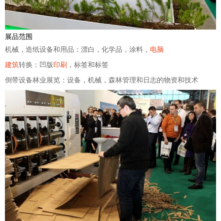
展品范围
机械，造纸设备和用品：漂白，化学品，涂料，
电脑
建筑
转换：凹版
印刷
，标签和标签
倒带设备林业展览：设备，机械，森林管理和日志的物资和技术