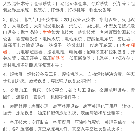
人搬运技术等；仓储系统：自动化立体仓库、存贮系统，托架等；包
装及称重系统：包装机，打包机，打标机等，称重设备等
3、能源、电气与电子技术展：发电设备及技术：水电设备、火电设
备、风电设备、太阳能发电设备；汽油机、柴油机、小型及便携式发
电设备；燃气涡轮；
生物
能发电技术、核能技术、各种新型能源转化
设备；输变电设备：电网系统，电站系统，智能配电系统、变压器，
超高压电力输送设备、绝缘子、绝缘材料、仪表互感器，电力
变频
器
，、力电容避雷器，接地电阻，电抗器；配电装置和控制设备，开
关装置，高压开关，高压
断路器
，低压断路器；电缆等。电源存储：
燃料电池等新能源存储技术等；
4、焊接展：焊接设备及工具、焊接机器人、自动焊接解决方案、等离
子切割系统、激光设备，焊接辅助设备及零部件；
5、金属加工：机床、CNC平台，钣金加工设备、金属成型设备、紧
固件、连接件、管接件、机械零部件等；
6、表面处理：表面处理、表面处理设备、表面处理化工用品、油漆，
抛光，涂层设备、油漆和塑料涂层系统、表面清洁和预处理等；
7、空压技术：空压制造、空压应用、压缩空气配给、处理及储存、分
配，各种压缩器，真空系统与元件、真空泵等空压设备及技术；