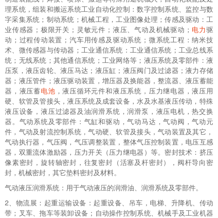
理系统，组装和搬运系统工业自动化控制：数字控制系统、监控与数
字采集系统；制动系统；机械工程，工业图像处理；传感及驱动：工
业传感器；极限开关；灵敏元件；液压、气动及机械驱动；
电力
驱
动；过程传动装置；汽车用传感及驱动系统；微系统工程：纳米技
术、微传感器与传动器；工业通信系统：工业通信系统；工业总线系
统；无线系统；其他通信系统；工业网络等；液压系统及零部件：液
压泵，液压齿轮、液压马达；液压缸；液压阀门及过滤器；液力存储
器；液压管件；液压驱动装置，增压器及换能器，整流器、液压蓄能
器，液压蓄
电池
，液压循环元件和液压系统，压力继电器，液压用
硬、软管及管接头，液压系统及成套设备，水及水基液压传动，特殊
液压设备，液压过滤器及油润滑系统，润滑泵，液压电机，热交换
器。气动系统及零部件：气缸和驱动，气动马达，气动阀，气动元
件，气动及射流控制系统，气动硬、软管及接头，气动装置及其它，
气动执行器，气压阀，气压调整装置，整体气压控制装置，电压互感
器，双重流体激励器，压力开关（压力继电器）等。密封技术：挤压
像素密封，旋转轴密封，往复密封（活塞及杆密封），阀杆导向密
封，机械密封，其它垫料密封及材料。
气动液压润滑系统：用于气动液压的润滑油、润滑系统及零部件。
2、物流展：起重运输设备：起重设备、吊车，电梯、升降机、传动
带；叉车、拖车等装卸设备；自动操作控制系统、机械手及工业机器