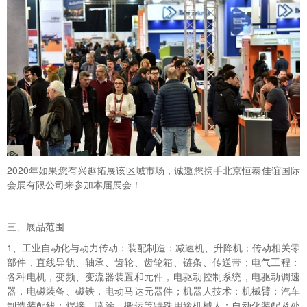
2020年如果您有兴趣拓展该区域市场，诚邀您携手北京恒泰佳谊国际
会展有限公司来参加本届展会！
三、展品范围
1、工业自动化与动力传动：装配制造：减速机、升降机；传动相关零
部件，直线导轨、轴承、齿轮、齿轮箱、链条、传送带；电气工程：
各种电机，变频、变流器装置和元件，电驱动控制系统，电驱动调速
器，电磁装备、磁铁，电动马达元器件；机器人技术：机械臂；汽车
制造装配线；焊接、喷涂、搬运等特殊用途机械人；自动化装配及处