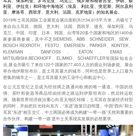
耳其、保加利亚、罗马尼亚、乌克兰、俄罗斯和格鲁吉亚、伊朗、叙
利亚、伊拉克）和环地中海地区（埃及、利比亚、突尼斯、阿尔及利
亚、摩洛哥、西班牙、意大利、法国、克罗地亚）的知名展会。
2019年土耳其国际工业展览会展出面积共计34,615平方米，共吸引了
来自自土耳其、德国、意大利、法国、西班牙、捷克、保加利亚、乌
克兰、中国、印度、日本、韩国、台湾等20多个国家和地区的1400余
家参展商参展，其中不乏SIEMENS、ABB、SCHNEIDER、SEW、
BOSCH REXROTH、FESTO、EMERSEN，PARKER、KONTEK、
KLEMSAN、DANFOSS、EATON、EMAS、
MITSUBISHI,BECKHOFF、ELIMKO、SCHAEFFLER等国际知名企
业,展会共吸引了来自122个国家的77,403人次的观众到场参观。展会
举办地伊斯坦布尔，是土耳其最大的城市，同时也是世界上人口最为
密集的城市之一，是土耳其最大的工业中心和航运中心。
在公元五世纪之后成为经丝绸之路通向欧洲的唯一通道。中国的丝
绸、茶叶和瓷器等商品经由丝绸之路运到伊斯坦布尔，然后转运欧
洲。随着世界经济政治重心向亚太地区转移，土耳其在加速经济转型
的同时，开始把目光转向东方，“东进”政策日趋明显。中国“西向”和土
耳其“东进”相互交汇，中土两国必将成为构建“一带一路”天然和重要的
合作伙伴。构建‘一带一路’是中土关系现实发展的必然要求。