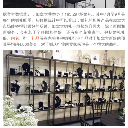
据官方数据统计，加拿大共举办了165,297场婚礼，其中7月至9月是
每年的婚礼旺季。从数据统计中可以看出，婚礼的相关产品在加拿大
市场能够得到很好的反馈。加拿大婚礼一般都阵容强大，除了新郎和
新娘外，会有若干个伴郎和伴娘，还有多个花童参与。包括婚礼礼
服、
内衣
、鞋、
礼品
等在内的各种婚礼行业产品对于加拿大新娘的预
算平均约4,000美金，对于婚庆行业的卖家来说是一个很大的商机。