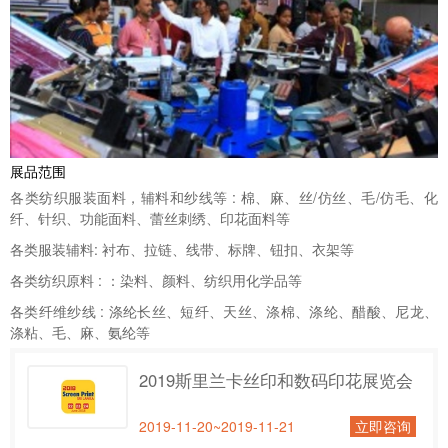
展品范围
各类纺织服装面料，辅料和纱线等 : 棉、麻、丝/仿丝、毛/仿毛、化
纤、针织、功能面料、蕾丝刺绣、印花面料等
各类服装辅料: 衬布、拉链、线带、标牌、钮扣、衣架等
各类纺织原料 : ：染料、颜料、纺织用化学品等
各类纤维纱线 : 涤纶长丝、短纤、天丝、涤棉、涤纶、醋酸、尼龙、
涤粘、毛、麻、氨纶等
2019斯里兰卡丝印和数码印花展览会
2019-11-20~2019-11-21
立即咨询