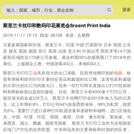
搜索
输入：国家，城市，行业，展会名称
斯里兰卡丝印和数码印花展览会Sreent Print India
2019-11-11 15:15
阅读: 48196
来源 : 去展网
主要参展国家和市场：斯里兰卡、印度 中国 巴基斯坦 日本 韩国 土耳
其 捷克 英国 德国 荷兰 美国 法国 意大利 中国台湾 西班牙等14个国
家和区域的近170家公司参展。展会时期35%的展商预订了2018年的
展位。 上届观众人数：外国游客402人，本地8342人。
斯里兰卡打印
工业
具有很大的出口潜能。目前所丝网印制的
包装
、标
签和商标和纺织打印主要供应茶品和裁缝的出口商，这类包装和裁缝
的大部分的出口为间接出口，也有一些打印商在直接出口打印包装材
料和商标标签以及纺织服装。 目前，斯里兰卡有4000多个打印公司，
提供就业机会超过8万人，斯里兰卡丝网打印业2015年收入为25亿美
元，比上年增长8%，打印公司64%坐落西部省份，98%为私营，国营
为2%。需要打了进口各种打印机器设备和原材料和辅料，进口区域包
含，中国、印度、印尼、韩国、泰国、日本、澳大利亚、新加坡、马
来西亚、瑞士、挪威、德国等国家。 斯里兰卡打印工业作为全部南亚
区域门户方位的合作联盟、中东和远东的主要商标和封袋的供应者，