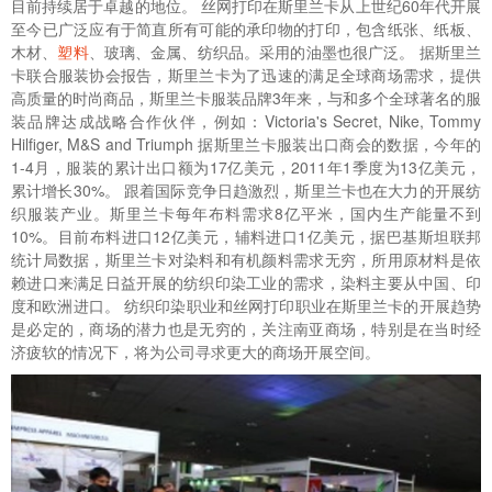
目前持续居于卓越的地位。 丝网打印在斯里兰卡从上世纪60年代开展
至今已广泛应有于简直所有可能的承印物的打印，包含纸张、纸板、
木材、
塑料
、玻璃、金属、纺织品。采用的油墨也很广泛。 据斯里兰
卡联合服装协会报告，斯里兰卡为了迅速的满足全球商场需求，提供
高质量的时尚商品，斯里兰卡服装品牌3年来，与和多个全球著名的服
装品牌达成战略合作伙伴，例如：Victoria's Secret, Nike, Tommy
Hilfiger, M&S and Triumph 据斯里兰卡服装出口商会的数据，今年的
1-4月，服装的累计出口额为17亿美元，2011年1季度为13亿美元，
累计增长30%。 跟着国际竞争日趋激烈，斯里兰卡也在大力的开展纺
织服装产业。斯里兰卡每年布料需求8亿平米，国内生产能量不到
10%。目前布料进口12亿美元，辅料进口1亿美元，据巴基斯坦联邦
统计局数据，斯里兰卡对染料和有机颜料需求无穷，所用原材料是依
赖进口来满足日益开展的纺织印染工业的需求，染料主要从中国、印
度和欧洲进口。 纺织印染职业和丝网打印职业在斯里兰卡的开展趋势
是必定的，商场的潜力也是无穷的，关注南亚商场，特别是在当时经
济疲软的情况下，将为公司寻求更大的商场开展空间。