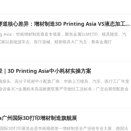
两大广州工业展赛道核心差异：增材制造3D Printing Asia VS液态加工BLFAasia
nting Asia：华南增材制造垂直专项展，聚焦金属SLM打印、模具随形、汽
买家以新能源车企、医疗器械、精密模具大厂为主，整条金属打
D Printing Asia中小耗材实操方案
扫描探头、高分子耗材中小配套厂商，华南上万模具、汽车、医疗工厂年度
业设备3C+金属粉末高温耐磨双重严苛烧结工况标准；广交会展馆配套金
g Asia广州国际3D打印增材制造旗舰展
 Asia广州国际3D打印展览会是华南规模第一增材制造全产业链专业大展，德国法