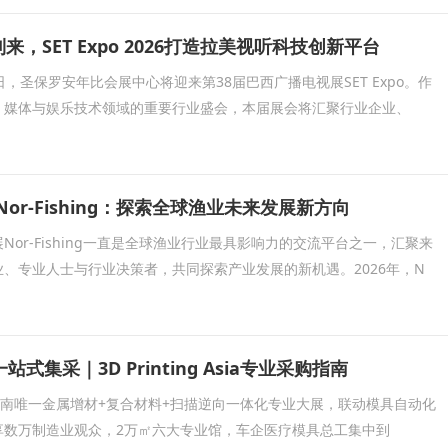
到来，SET Expo 2026打造拉美视听科技创新平台
20日，圣保罗安年比会展中心将迎来第38届巴西广播电视展SET Expo。作
、媒体与娱乐技术领域的重要行业盛会，本届展会将汇聚行业企业、
Nor-Fishing：探索全球渔业未来发展新方向
Nor-Fishing一直是全球渔业行业最具影响力的交流平台之一，汇聚来
、专业人士与行业决策者，共同探索产业发展的新机遇。2026年，N
式集采｜3D Printing Asia专业采购指南
 Asia是华南唯一金属增材+复合材料+扫描逆向一体化专业大展，联动模具自动化
享数万制造业观众，2万㎡六大专业馆，车企医疗模具总工集中到