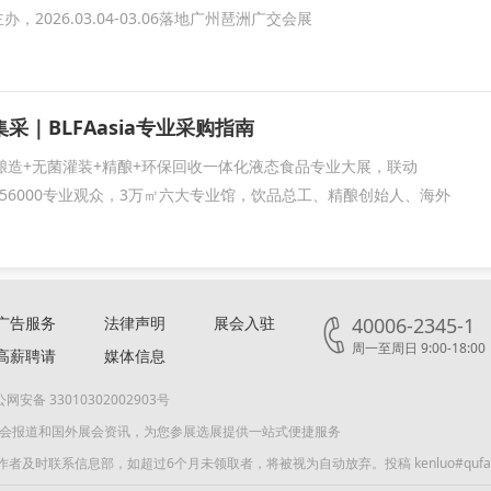
2026.03.04-03.06落地广州琶洲广交会展
采｜BLFAasia专业采购指南
唯一酿造+无菌灌装+精酿+环保回收一体化液态食品专业大展，联动
展共享56000专业观众，3万㎡六大专业馆，饮品总工、精酿创始人、海外
广告服务
法律声明
展会入驻
40006-2345-1
周一至周日 9:00-18:00
高薪聘请
媒体信息
网安备 33010302002903号
展会报道和国外展会资讯，为您参展选展提供一站式便捷服务
联系信息部，如超过6个月未领取者，将被视为自动放弃。投稿 kenluo#qufair