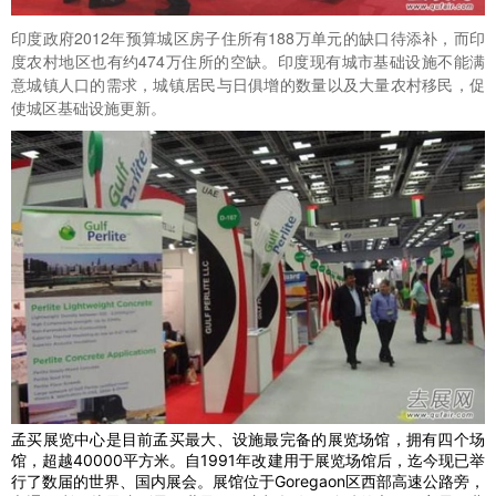
印度政府2012年预算城区房子住所有188万单元的缺口待添补，而印
度农村地区也有约474万住所的空缺。印度现有城市基础设施不能满
意城镇人口的需求，城镇居民与日俱增的数量以及大量农村移民，促
使城区基础设施更新。
孟买展览中心是目前孟买最大、设施最完备的展览场馆，拥有四个场
馆，超越40000平方米。自1991年改建用于展览场馆后，迄今现已举
行了数届的世界、国内展会。展馆位于Goregaon区西部高速公路旁，