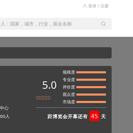
登录 / 注册
输入：国家，城市，行业，展会名称
规模度
专业度
5.0
评价度
观众度
市场度
中心
45
00人
距博览会开幕还有
天