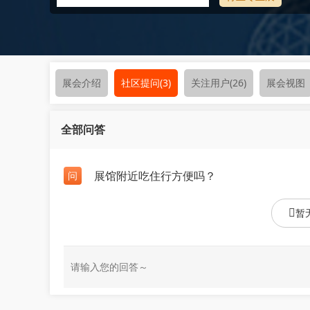
展会介绍
社区提问
(3)
关注用户
(26)
展会视图
全部问答
展馆附近吃住行方便吗？
问
暂