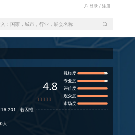
登录 / 注册
输入：国家，城市，行业，展会名称
规模度
专业度
4.8
评价度
观众度
市场度
9216-201 -
若因维
0人