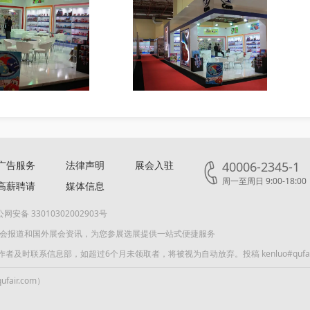
广告服务
法律声明
展会入驻
40006-2345-1
周一至周日 9:00-18:00
高薪聘请
媒体信息
网安备 33010302002903号
展会报道和国外展会资讯，为您参展选展提供一站式便捷服务
联系信息部，如超过6个月未领取者，将被视为自动放弃。投稿 kenluo#qufair
air.com）