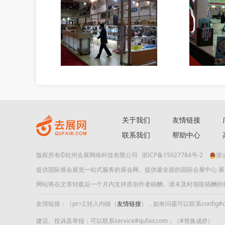
关于我们
友情链接
联系我们
帮助中心
版权所有©杭州去展网络科技有限公司
浙ICP备15027784号-2
浙公
提供国际展会展览一站式服务的展会网。提供最全面的国际会展中心 
网站将在文章转载后一个月内支持原创作者稿酬。请未及时领取稿酬的作者及时
友情链接：（pr>2,转入内链（
友情链接
），如有问题可以联系config#quf
建议、投诉及举报：可以联系service#qufair.com；（#替换成@）