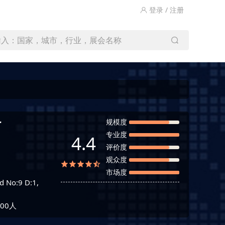
登录 / 注册
输入：国家，城市，行业，展会名称
r
规模度
专业度
4.4
评价度
观众度
市场度
d No:9 D:1,
00人