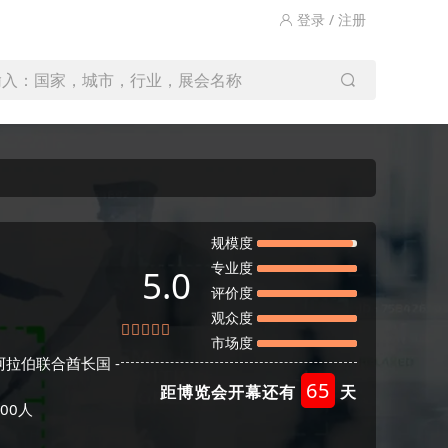
登录 / 注册
输入：国家，城市，行业，展会名称
规模度
专业度
5.0
评价度
观众度
市场度
bai - 阿拉伯联合酋长国 -
65
距博览会开幕还有
天
00人