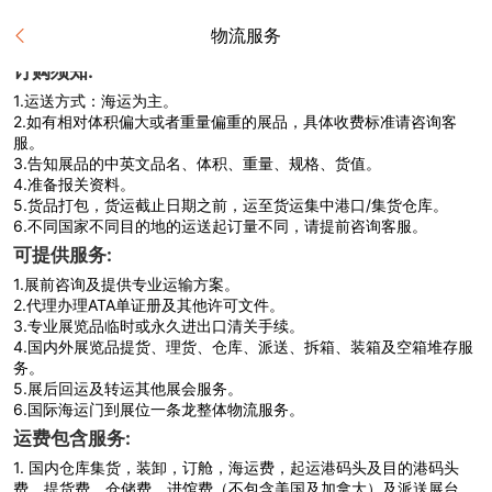
物流服务
订购须知:
1.
运送方式：海运为主。
2.
如有相对体积偏大或者重量偏重的展品，具体收费标准请咨询客
服。
3.
告知展品的中英文品名、体积、重量、规格、货值。
4.
准备报关资料。
5.
货品打包，货运截止日期之前，运至货运集中港口/集货仓库。
6.
不同国家不同目的地的运送起订量不同，请提前咨询客服。
可提供服务:
1.
展前咨询及提供专业运输方案。
2.
代理办理ATA单证册及其他许可文件。
3.
专业展览品临时或永久进出口清关手续。
4.
国内外展览品提货、理货、仓库、派送、拆箱、装箱及空箱堆存服
务。
5.
展后回运及转运其他展会服务。
6.
国际海运门到展位一条龙整体物流服务。
运费包含服务:
1.
国内仓库集货，装卸，订舱，海运费，起运港码头及目的港码头
费，提货费，仓储费，进馆费（不包含美国及加拿大）及派送展台