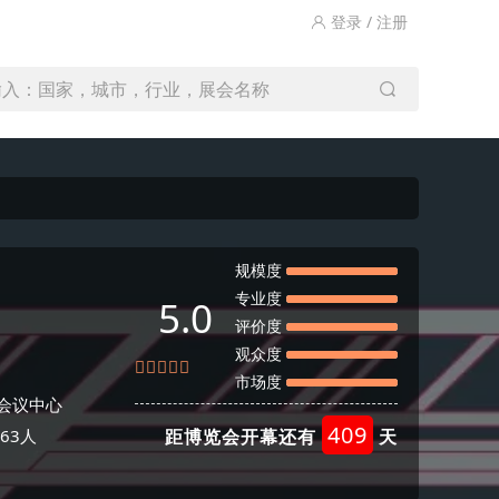
登录 / 注册
输入：国家，城市，行业，展会名称
规模度
专业度
5.0
评价度
观众度
市场度
及会议中心
409
63人
距博览会开幕还有
天