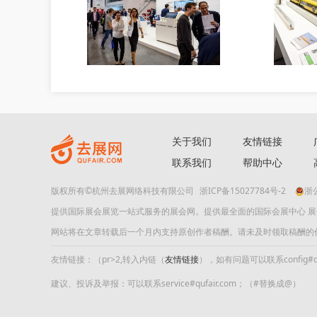
关于我们
友情链接
联系我们
帮助中心
版权所有©杭州去展网络科技有限公司
浙ICP备15027784号-2
浙公
提供国际展会展览一站式服务的展会网。提供最全面的国际会展中心 
网站将在文章转载后一个月内支持原创作者稿酬。请未及时领取稿酬的作者及时
友情链接：（pr>2,转入内链（
友情链接
），如有问题可以联系config#quf
建议、投诉及举报：可以联系service#qufair.com；（#替换成@）