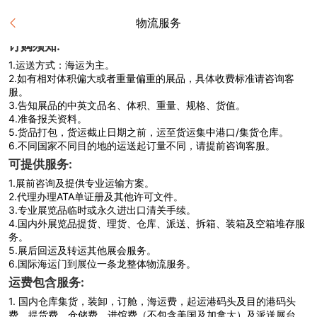
物流服务
订购须知:
1.
运送方式：海运为主。
2.
如有相对体积偏大或者重量偏重的展品，具体收费标准请咨询客
服。
3.
告知展品的中英文品名、体积、重量、规格、货值。
4.
准备报关资料。
5.
货品打包，货运截止日期之前，运至货运集中港口/集货仓库。
6.
不同国家不同目的地的运送起订量不同，请提前咨询客服。
可提供服务:
1.
展前咨询及提供专业运输方案。
2.
代理办理ATA单证册及其他许可文件。
3.
专业展览品临时或永久进出口清关手续。
4.
国内外展览品提货、理货、仓库、派送、拆箱、装箱及空箱堆存服
务。
5.
展后回运及转运其他展会服务。
6.
国际海运门到展位一条龙整体物流服务。
运费包含服务:
1.
国内仓库集货，装卸，订舱，海运费，起运港码头及目的港码头
费，提货费，仓储费，进馆费（不包含美国及加拿大）及派送展台